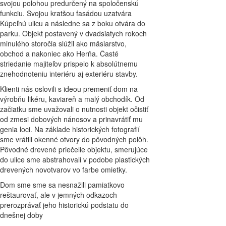
svojou polohou predurčený na spoločenskú
funkciu. Svojou kratšou fasádou uzatvára
Kúpeľnú ulicu a následne sa z boku otvára do
parku. Objekt postavený v dvadsiatych rokoch
minulého storočia slúžil ako mäsiarstvo,
obchod a nakoniec ako Herňa. Časté
striedanie majiteľov prispelo k absolútnemu
znehodnoteniu interiéru aj exteriéru stavby.
Klienti nás oslovili s ideou premeniť dom na
výrobňu likéru, kaviareň a malý obchodík. Od
začiatku sme uvažovali o nutnosti objekt očistiť
od zmesi dobových nánosov a prinavrátiť mu
genia loci. Na základe historických fotografií
sme vrátili okenné otvory do pôvodných polôh.
Pôvodné drevené priečelie objektu, smerujúce
do ulice sme abstrahovali v podobe plastických
drevených novotvarov vo farbe omietky.
Dom sme sme sa nesnažili pamiatkovo
reštaurovať, ale v jemných odkazoch
prerozprávať jeho historickú podstatu do
dnešnej doby