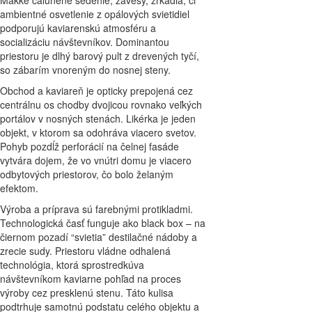
Mäkké čalúnené sedenie, závesy, zrkadlá, či
ambientné osvetlenie z opálových svietidiel
podporujú kaviarenskú atmosféru a
socializáciu návštevníkov. Dominantou
priestoru je dlhý barový pult z drevených tyčí,
so zábarím vnoreným do nosnej steny.
Obchod a kaviareň je opticky prepojená cez
centrálnu os chodby dvojicou rovnako veľkých
portálov v nosných stenách. Likérka je jeden
objekt, v ktorom sa odohráva viacero svetov.
Pohyb pozdĺž perforácií na čelnej fasáde
vytvára dojem, že vo vnútri domu je viacero
odbytových priestorov, čo bolo želaným
efektom.
Výroba a príprava sú farebnými protikladmi.
Technologická časť funguje ako black box – na
čiernom pozadí “svietia” destilačné nádoby a
zrecie sudy. Priestoru vládne odhalená
technológia, ktorá sprostredkúva
návštevníkom kaviarne pohľad na proces
výroby cez presklenú stenu. Táto kulisa
podtrhuje samotnú podstatu celého objektu a