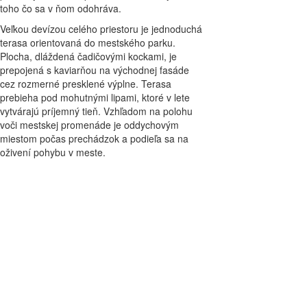
toho čo sa v ňom odohráva.
Veľkou devízou celého priestoru je jednoduchá
terasa orientovaná do mestského parku.
Plocha, dláždená čadičovými kockami, je
prepojená s kaviarňou na východnej fasáde
cez rozmerné presklené výplne. Terasa
prebieha pod mohutnými lipami, ktoré v lete
vytvárajú príjemný tieň. Vzhľadom na polohu
voči mestskej promenáde je oddychovým
miestom počas prechádzok a podieľa sa na
oživení pohybu v meste.