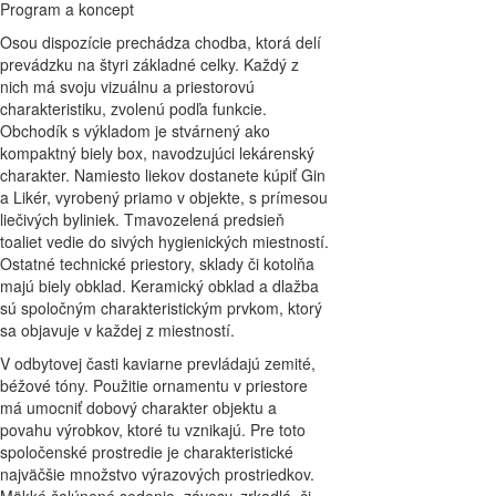
Program a koncept
Osou dispozície prechádza chodba, ktorá delí
prevádzku na štyri základné celky. Každý z
nich má svoju vizuálnu a priestorovú
charakteristiku, zvolenú podľa funkcie.
Obchodík s výkladom je stvárnený ako
kompaktný biely box, navodzujúci lekárenský
charakter. Namiesto liekov dostanete kúpiť Gin
a Likér, vyrobený priamo v objekte, s prímesou
liečivých byliniek. Tmavozelená predsieň
toaliet vedie do sivých hygienických miestností.
Ostatné technické priestory, sklady či kotolňa
majú biely obklad. Keramický obklad a dlažba
sú spoločným charakteristickým prvkom, ktorý
sa objavuje v každej z miestností.
V odbytovej časti kaviarne prevládajú zemité,
béžové tóny. Použitie ornamentu v priestore
má umocniť dobový charakter objektu a
povahu výrobkov, ktoré tu vznikajú. Pre toto
spoločenské prostredie je charakteristické
najväčšie množstvo výrazových prostriedkov.