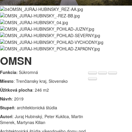
OMSN
Funkcia:
Súkromná
Miesto
: Trenčiansky kraj, Slovensko
Úžitková plocha
: 246 m2
Návrh
: 2019
Stupeň
: architektonická štúdia
Autori
: Juraj Hubinský, Peter Kuklica, Martin
Smerek, Martynas Kilian
Architektonická štúdia víkendového domu pod